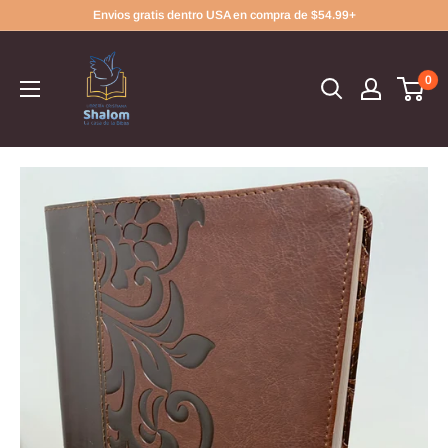
Ir
Envios gratis dentro USA en compra de $54.99+
directamente
al
0
contenido