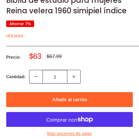
Biblia de estudio para mujeres
Reina velera 1960 simipiel índice
Ahorrar 7%
HOLMAN
Precio
$63
Precio
$67.99
Precio:
habitual
de
venta
Cantidad:
Añadir al carrito
Más opciones de pago