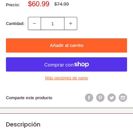
Precio
$60.99
Precio
$74.99
Precio:
habitual
de
venta
Cantidad:
Añadir al carrito
Más opciones de pago
Comparte este producto
Descripción