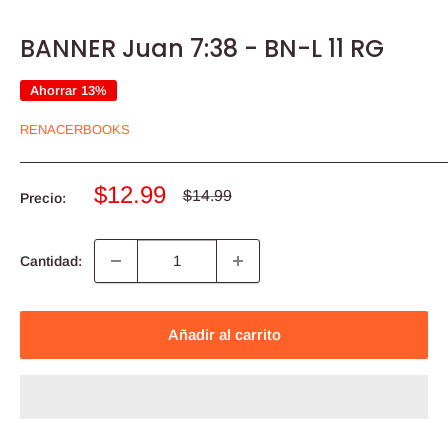
BANNER Juan 7:38 - BN-L 11 RG
Ahorrar 13%
RENACERBOOKS
Precio
$12.99
Precio
$14.99
Precio:
habitual
de
venta
Cantidad:
Añadir al carrito