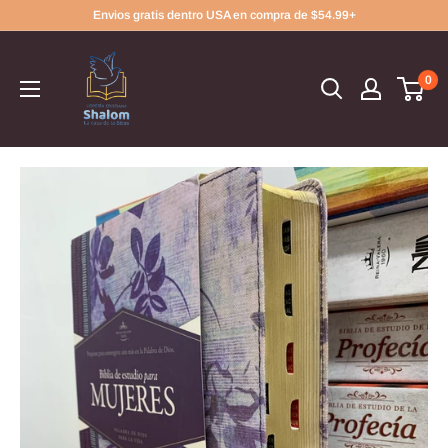
Ir
Envios gratis dentro USA en compra de $54.99+
directamente
al
0
contenido