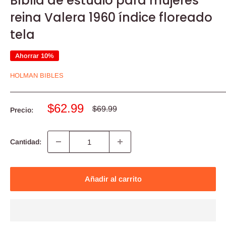
Bíblia de estudio para mujeres
reina Valera 1960 índice floreado
tela
Ahorrar 10%
HOLMAN BIBLES
Precio
$62.99
Precio
$69.99
Precio:
habitual
de
venta
Cantidad:
Añadir al carrito