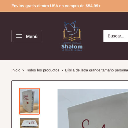
Ir
Envios gratis dentro USA en compra de $54.99+
directamente
al
contenido
Menú
Inicio
Todos los productos
Bíblia de letra grande tamaño persona