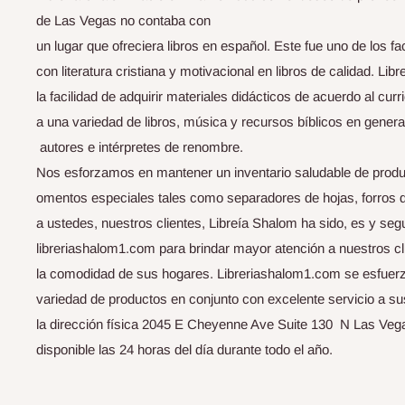
de Las Vegas no contaba con
un lugar que ofreciera libros en español. Este fue uno de los f
con literatura cristiana y motivacional en libros de calidad. Li
la facilidad de adquirir materiales didácticos de acuerdo al curri
a una variedad de libros, música y recursos bíblicos en genera
autores e intérpretes de renombre.
Nos esforzamos en mantener un inventario saludable de produ
omentos especiales tales como separadores de hojas, forros de b
a ustedes, nuestros clientes, Libreía Shalom ha sido, es y seg
libreriashalom1.com para brindar mayor atención a nuestros cli
la comodidad de sus hogares. Libreriashalom1.com se esfuerza
variedad de productos en conjunto con excelente servicio a s
la dirección física 2045 E Cheyenne Ave Suite 130 N Las Vega
disponible las 24 horas del día durante todo el año.