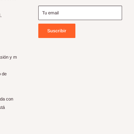
Tu email
,
Suscribir
asión y m
o de
ada con
stá