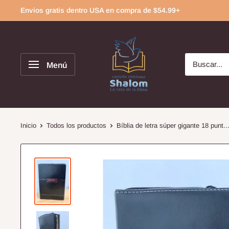
Ir
Envios gratis dentro USA en compra de $54.99+
directamente
al
contenido
Menú
Inicio
Todos los productos
Bíblia de letra súper gigante 18 punt..