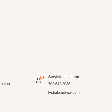
Servicio al cliente
 estan
702.642.2038
lvshalom@aol.com