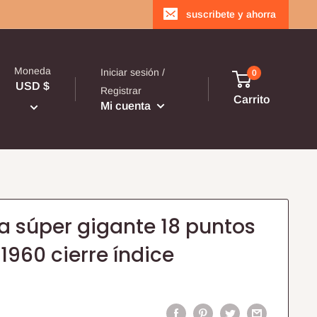
suscribete y ahorra
Moneda
Iniciar sesión /
0
USD $
Registrar
Carrito
Mi cuenta
tra súper gigante 18 puntos
1960 cierre índice