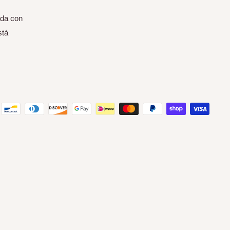
ada con
stá