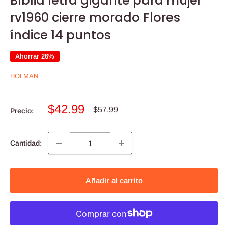
Bíblia letra gigante para mujer
rv1960 cierre morado Flores
índice 14 puntos
Ahorrar 26%
HOLMAN
Precio
$42.99
Precio
$57.99
Precio:
habitual
de
venta
Cantidad:
Añadir al carrito