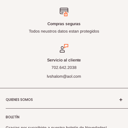
Compras seguras
Todos neustros datos estan protegidos
Servicio al cliente
702.642.2038
lvshalom@aol.com
QUIENES SOMOS
Libreria Shalom, Las Vegas, Nevada Online Store
BOLETÍN
Librería Shalom nació en Marzo 1999 con
Gracias por suscribirte a nuestro boletín de Novedades!