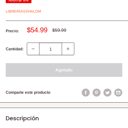
Ahorrar 8%
LIBRERIASSHALOM
Precio
$54.99
Precio
$59.99
Precio:
habitual
de
venta
Cantidad:
Agotado
Comparte este producto
Descripción