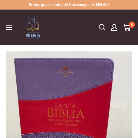
Ir
Envios gratis dentro USA en compra de $54.99+
directamente
al
0
contenido