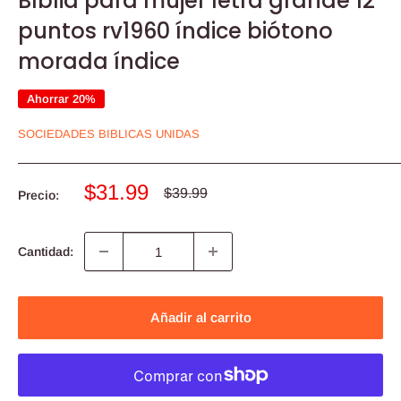
Bíblia para mujer letra grande 12
puntos rv1960 índice biótono
morada índice
Ahorrar 20%
SOCIEDADES BIBLICAS UNIDAS
Precio
$31.99
Precio
$39.99
Precio:
habitual
de
venta
Cantidad:
Añadir al carrito