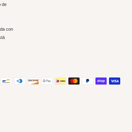
o de
ada con
stá