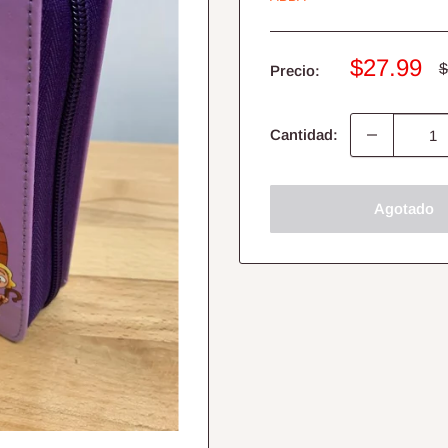
Precio
$27.99
P
$
Precio:
h
de
venta
Cantidad:
Agotado