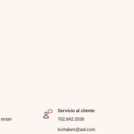
Servicio al cliente
 estan
702.642.2038
lvshalom@aol.com