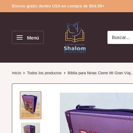
Ir
Envios gratis dentro USA en compra de $54.99+
directamente
al
contenido
Menú
Inicio
Todos los productos
Biblia para Ninas Cierre Mi Gran Viaj..