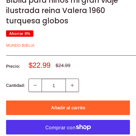
Bíblia para ninos mi gran viaje
ilustrada reina Valera 1960
turquesa globos
Ahorrar 8%
MUNDO BIBLIA
Precio
$22.99
Precio
$24.99
Precio:
habitual
de
venta
Cantidad:
Añadir al carrito