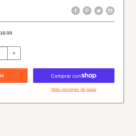
recio
16.99
abitual
to
Más opciones de pago