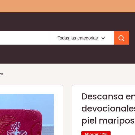
Todas las categorias
o...
Descansa en 
devocionale
piel maripo
Ahorrar 12%