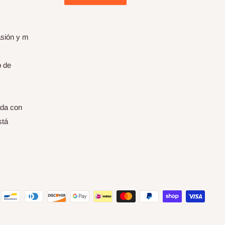
asión y m
o de
ada con
stá