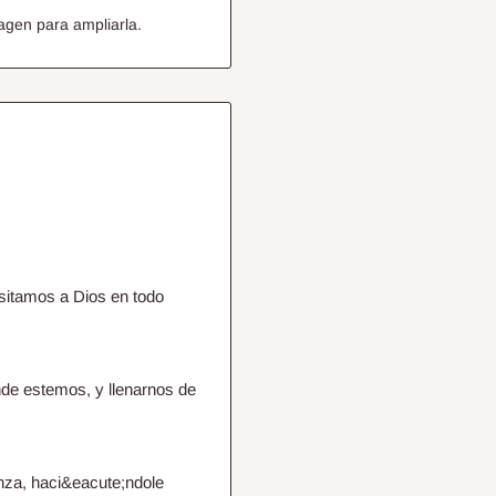
agen para ampliarla.
esitamos a Dios en todo
de estemos, y llenarnos de
nza, haci&eacute;ndole