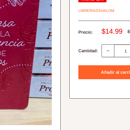
LIBRERIASSHALOM
Precio
$14.99
P
$
Precio:
h
de
venta
Cantidad:
Añadir al carri