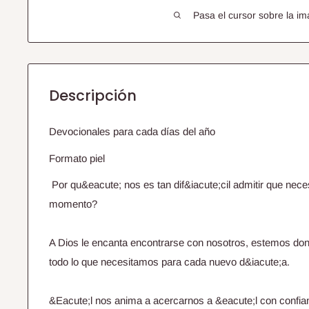
Pasa el cursor sobre la im
Descripción
Devocionales para cada días del año
Formato piel
Por qu&eacute; nos es tan dif&iacute;cil admitir que nec
momento?
A Dios le encanta encontrarse con nosotros, estemos don
todo lo que necesitamos para cada nuevo d&iacute;a.
&Eacute;l nos anima a acercarnos a &eacute;l con confia