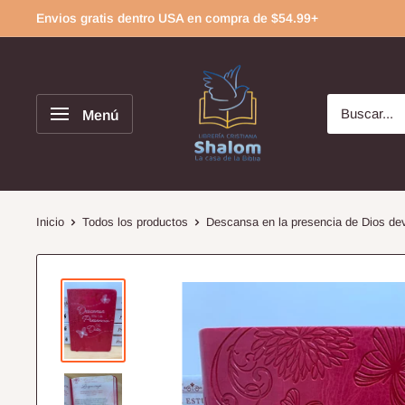
Ir
Envios gratis dentro USA en compra de $54.99+
directamente
al
contenido
Menú
Inicio
Todos los productos
Descansa en la presencia de Dios dev