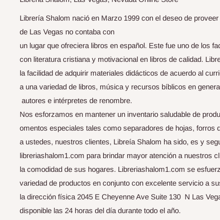
Librería Shalom nació en Marzo 1999 con el deseo de proveer li
de Las Vegas no contaba con
un lugar que ofreciera libros en español. Este fue uno de los f
con literatura cristiana y motivacional en libros de calidad. Li
la facilidad de adquirir materiales didácticos de acuerdo al curri
a una variedad de libros, música y recursos bíblicos en genera
autores e intérpretes de renombre.
Nos esforzamos en mantener un inventario saludable de produ
omentos especiales tales como separadores de hojas, forros de b
a ustedes, nuestros clientes, Libreía Shalom ha sido, es y seg
libreriashalom1.com para brindar mayor atención a nuestros cli
la comodidad de sus hogares. Libreriashalom1.com se esfuerza
variedad de productos en conjunto con excelente servicio a s
la dirección física 2045 E Cheyenne Ave Suite 130 N Las Vega
disponible las 24 horas del día durante todo el año.