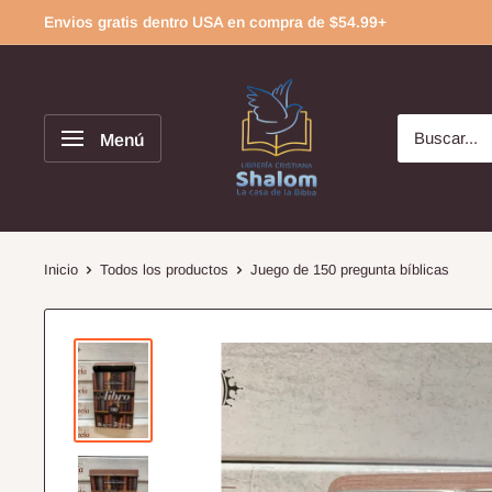
Ir
Envios gratis dentro USA en compra de $54.99+
directamente
al
contenido
Menú
Inicio
Todos los productos
Juego de 150 pregunta bíblicas