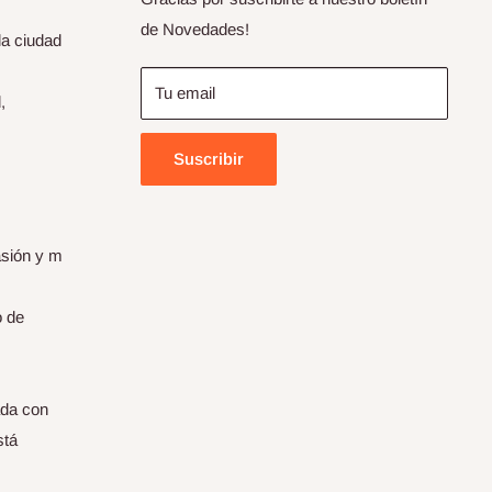
de Novedades!
la ciudad
Tu email
,
Suscribir
asión y m
o de
ada con
stá