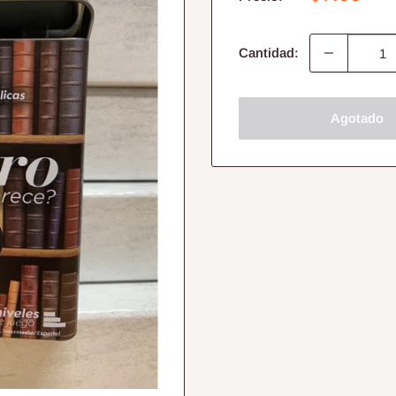
de
venta
Cantidad:
Agotado