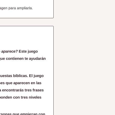
agen para ampliarla.
o aparece?
Este juego
 que contienen te ayudarán
estas bíblicas. El juego
ases que aparecen en las
a encontrarás tres frases
ponden con tres niveles
personas que empiezan con