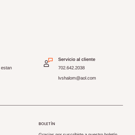
Servicio al cliente
 estan
702.642.2038
lvshalom@aol.com
BOLETÍN
Gracias por suscribirte a nuestro boletín